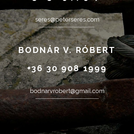
seres@peterseres.com
BODNÁR V. RÓBERT
+36 30 908 1999
bodnarvrobert@gmail.com